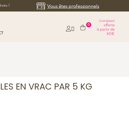
èves |
Livraison
0
offerte

à partir de
CT
60€
ES EN VRAC PAR 5 KG