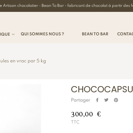
e Artisan chocolatier - Bean To Bar - fabricant de chocolat à partir des f
QUI SOMMES NOUS ?
BEAN TO BAR
CONTA
IQUE
les en vrac par 5 kg
CHOCOCAPSUL
Partager
300,00 €
TTC