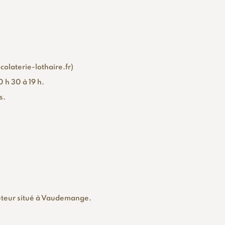
olaterie-lothaire.fr)
 h 30 à 19 h.
s.
buteur situé à Vaudemange.